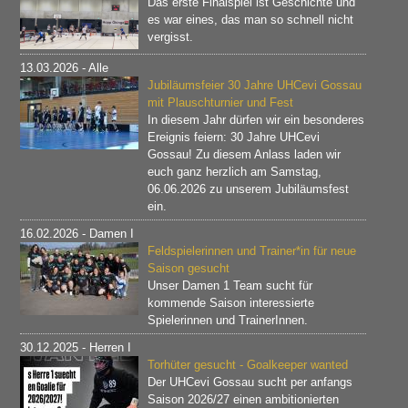
Das erste Finalspiel ist Geschichte und
es war eines, das man so schnell nicht
vergisst.
13.03.2026
- Alle
Jubiläumsfeier 30 Jahre UHCevi Gossau
mit Plauschturnier und Fest
In diesem Jahr dürfen wir ein besonderes
Ereignis feiern: 30 Jahre UHCevi
Gossau! Zu diesem Anlass laden wir
euch ganz herzlich am Samstag,
06.06.2026 zu unserem Jubiläumsfest
ein.
16.02.2026
- Damen I
Feldspielerinnen und Trainer*in für neue
Saison gesucht
Unser Damen 1 Team sucht für
kommende Saison interessierte
Spielerinnen und TrainerInnen.
30.12.2025
- Herren I
Torhüter gesucht - Goalkeeper wanted
Der UHCevi Gossau sucht per anfangs
Saison 2026/27 einen ambitionierten